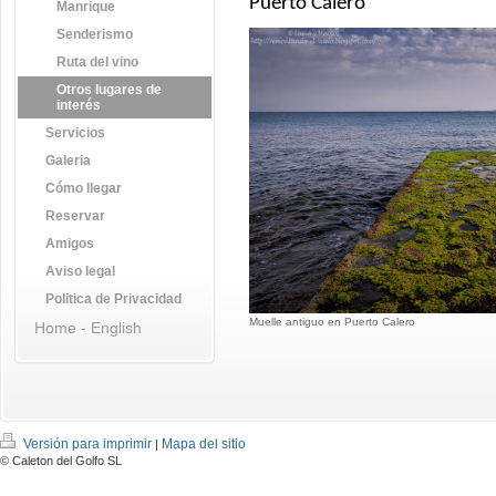
Puerto Calero
Manrique
Senderismo
Ruta del vino
Otros lugares de
interés
Servicios
Galeria
Cómo llegar
Reservar
Amigos
Aviso legal
Politica de Privacidad
Muelle antiguo en Puerto Calero
Home - English
Versión para imprimir
Mapa del sitio
|
© Caleton del Golfo SL