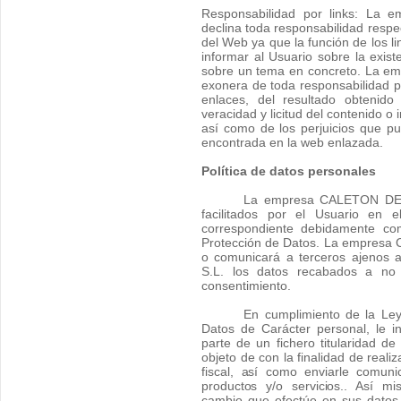
Responsabilidad por links: L
declina toda responsabilidad respec
del Web ya que la función de los l
informar al Usuario sobre la exist
sobre un tema en concreto. La 
exonera de toda responsabilidad po
enlaces, del resultado obtenido
veracidad y licitud del contenido o
así como de los perjuicios que pue
encontrada en la web enlazada.
Política de datos personales
La empresa CALETON DEL 
facilitados por el Usuario en e
correspondiente debidamente co
Protección de Datos. La empres
o comunicará a terceros ajeno
S.L. los datos recabados a no
consentimiento.
En cumplimiento de la Le
Datos de Carácter personal, le 
parte de un fichero titularidad
objeto de con la finalidad de realiz
fiscal,
así como enviarle comunic
productos y/o servicios.
. Así mi
cambio que efectúe en sus datos 