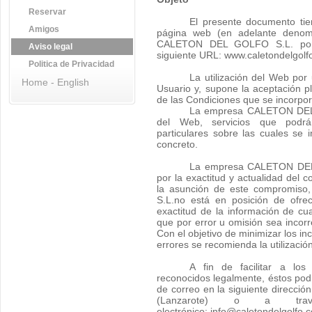
Reservar
El presente documento tie
Amigos
página web (en adelante deno
CALETON DEL GOLFO S.L. pone 
Aviso legal
siguiente URL: www.caletondelgolf
Politica de Privacidad
La utilización del Web por 
Home - English
Usuario y, supone la aceptación p
de las Condiciones que se incorpor
La empresa CALETON DEL 
del Web, servicios que podr
particulares sobre las cuales se 
concreto.
La empresa CALETON DEL
por la exactitud y actualidad del c
la asunción de este compromi
S.L.no está en posición de ofrec
exactitud de la información de cua
que por error u omisión sea incor
Con el objetivo de minimizar los i
errores se recomienda la utilizació
A fin de facilitar a lo
reconocidos legalmente, éstos pod
de correo en la siguiente direcció
(Lanzarote) o a trav
electrónico: info@caletondelgolfo.